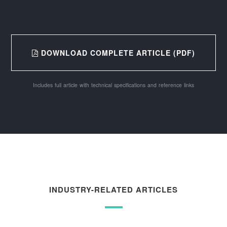
DOWNLOAD COMPLETE ARTICLE (PDF)
Includes full article with technical specifications and reference links
INDUSTRY-RELATED ARTICLES