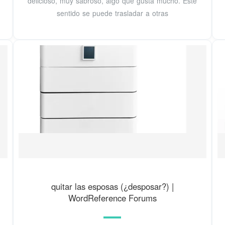
delicioso, muy sabroso, algo que gusta mucho. Este
sentido se puede trasladar a otras
quitar las esposas (¿desposar?) |
WordReference Forums