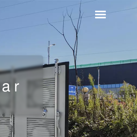
h
lar