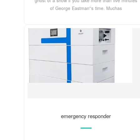
ghost of a show if you take more than five minutes
of George Eastman''s time. Muchas
emergency responder