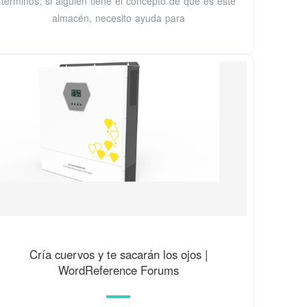
términos, si alguien tiene el concepto de qué es este
almacén, necesito ayuda para
Cría cuervos y te sacarán los ojos |
WordReference Forums