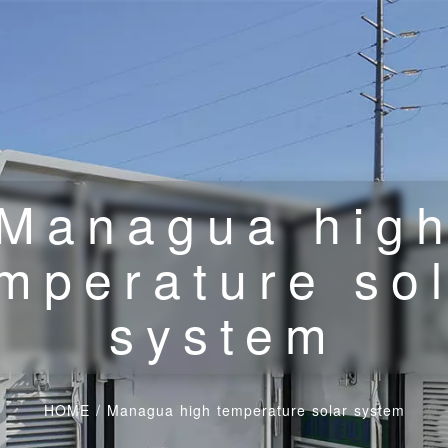
Managua hig
mperature so
system
HOME
/
Managua high temperature solar system