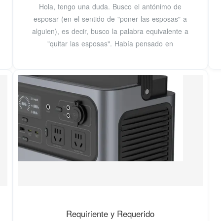
Hola, tengo una duda. Busco el antónimo de
esposar (en el sentido de "poner las esposas" a
alguien), es decir, busco la palabra equivalente a
"quitar las esposas". Había pensado en
Requiriente y Requerido